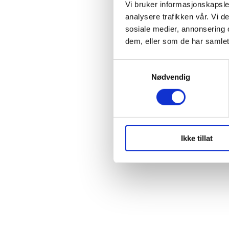
Vi bruker informasjonskapsler
analysere trafikken vår. Vi 
sosiale medier, annonsering 
dem, eller som de har samlet
S
Nødvendig
a
m
t
y
k
Ikke tillat
k
e
v
a
l
g