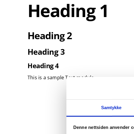
Heading 1
Skip
to
content
Heading 2
Heading 3
Heading 4
This is a sample Text module.
Samtykke
Denne nettsiden anvender c