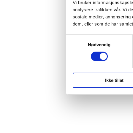
Vi bruker informasjonskapsler
analysere trafikken vår. Vi 
sosiale medier, annonsering 
dem, eller som de har samlet
S
Nødvendig
a
m
t
y
k
Ikke tillat
k
e
v
a
l
g