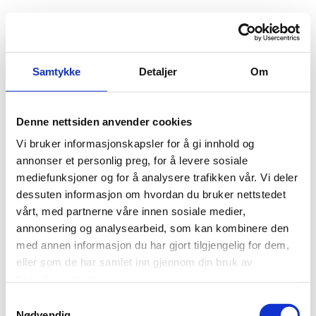
Skip
to
content
Samtykke
Detaljer
Om
Denne nettsiden anvender cookies
Vi bruker informasjonskapsler for å gi innhold og
annonser et personlig preg, for å levere sosiale
mediefunksjoner og for å analysere trafikken vår. Vi deler
dessuten informasjon om hvordan du bruker nettstedet
vårt, med partnerne våre innen sosiale medier,
annonsering og analysearbeid, som kan kombinere den
med annen informasjon du har gjort tilgjengelig for dem,
eller som de har samlet inn gjennom din bruk av
tjenestene deres.
S
Nødvendig