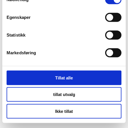
a
m
t
Egenskaper
y
k
k
Statistikk
e
v
Markedsføring
a
l
g
Tillat alle
tillat utvalg
Ikke tillat